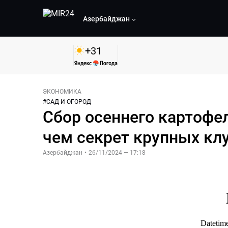
Азербайджан
+
31
ЭКОНОМИКА
#
САД И ОГОРОД
Сбор осеннего картофе
чем секрет крупных кл
Азербайджан
•
26/11/2024 — 17:18