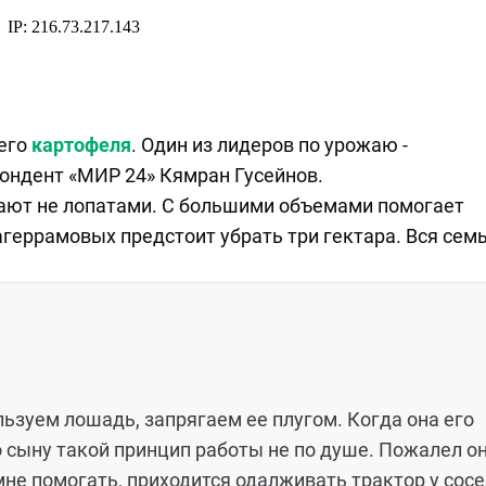
него
картофеля
. Один из лидеров по урожаю -
ондент «МИР 24» Кямран Гусейнов.
ают не лопатами. С большими объемами помогает
геррамовых предстоит убрать три гектара. Вся сем
зуем лошадь, запрягаем ее плугом. Когда она его
 сыну такой принцип работы не по душе. Пожалел о
мне помогать, приходится одалживать трактор у сосе