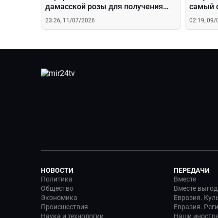
дамасской розы для получения
самый 
эфирного масла?
23:26, 11/07/2026
02:19, 09
НОВОСТИ
ПЕРЕДАЧИ
Политика
Вместе
Общество
Вместе выгод
Экономика
Евразия. Кул
Происшествия
Евразия. Рег
Наука и технологии
Наши иностр