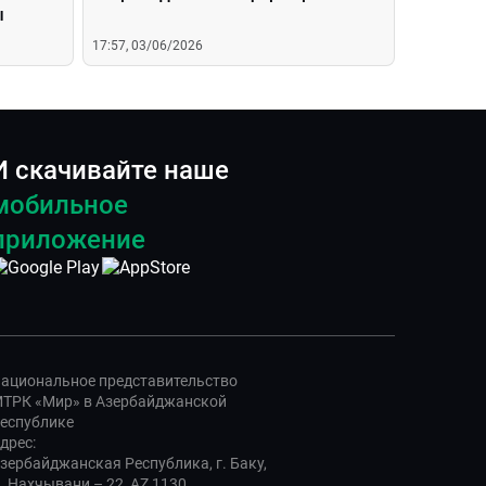
ы
17:57, 03/06/2026
И скачивайте наше
мобильное
приложение
ациональное представительство
ТРК «Мир» в Азербайджанской
еспублике
дрес:
зербайджанская Республика, г. Баку,
. Нахчывани – 22, AZ 1130