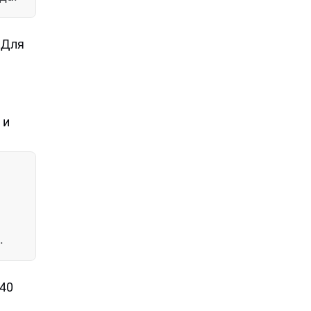
 Для
 и
.
 40