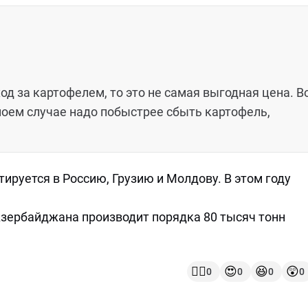
ход за картофелем, то это не самая выгодная цена. В
в моем случае надо побыстрее сбыть картофель,
руется в Россию, Грузию и Молдову. В этом году
Азербайджана производит порядка 80 тысяч тонн
👍🏻
😍
😆
😲
0
0
0
0