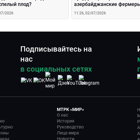
спелый плод?
азербайджанские фермер
/07/2026
11:26, 02/07/2026
Подписывайтесь на
нас
в социальных сетях
МТРК «МИР»
Н
О нас
М
но
История
Р
ьтурно
Руководство
А
ионы
Лица мира
А
анцы
Новости
А