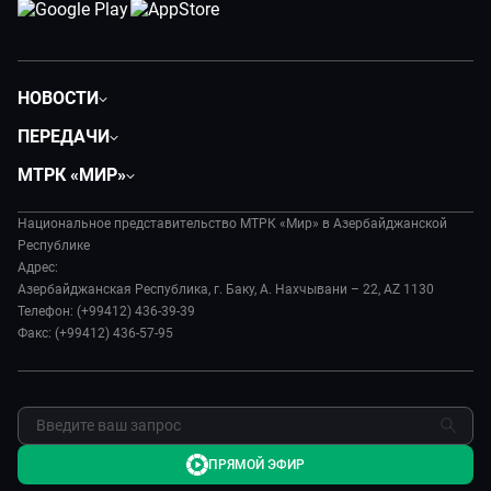
НОВОСТИ
Политика
ПЕРЕДАЧИ
Общество
Вместе
МТРК «МИР»
Экономика
Вместе выгодно
О нас
Происшествия
Евразия. Культурно
Национальное представительство МТРК «Мир» в Азербайджанской
История
Наука и технологии
Республике
Евразия. Регионы
Руководство
Адрес:
Культура
Наши иностранцы
Азербайджанская Республика, г. Баку, А. Нахчывани – 22, AZ 1130
Лица мира
Спорт
Телефон: (+99412) 436-39-39
Пять причин поехать в...
Новости
Факс: (+99412) 436-57-95
Сделано в Содружестве
Пресса о нас
Я – волонтер
Карьера
Реклама
Обратная связь
ПРЯМОЙ ЭФИР