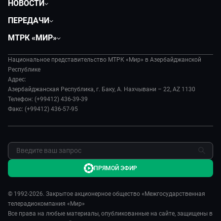
НОВОСТИ
Политика
ПЕРЕДАЧИ
Общество
Вместе
МТРК «МИР»
Экономика
Вместе выгодно
О нас
Происшествия
Евразия. Культурно
Национальное представительство МТРК «Мир» в Азербайджанской
История
Наука и технологии
Республике
Евразия. Регионы
Руководство
Адрес:
Культура
Наши иностранцы
Азербайджанская Республика, г. Баку, А. Нахчывани – 22, AZ 1130
Лица мира
Спорт
Телефон: (+99412) 436-39-39
Пять причин поехать в...
Новости
Факс: (+99412) 436-57-95
Сделано в Содружестве
Пресса о нас
Я – волонтер
Карьера
Реклама
Обратная связь
ПРЯМОЙ ЭФИР
© 1992-2026. Закрытое акционерное общество «Межгосударственная
телерадиокомпания «Мир»
Все права на любые материалы, опубликованные на сайте, защищены в