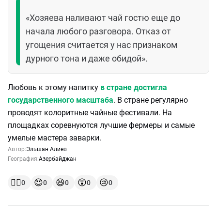
«Хозяева наливают чай гостю еще до
начала любого разговора. Отказ от
угощения считается у нас признаком
дурного тона и даже обидой».
Любовь к этому напитку
в стране достигла
государственного масштаба
. В стране регулярно
проводят колоритные чайные фестивали. На
площадках соревнуются лучшие фермеры и самые
умелые мастера заварки.
Автор:
Эльшан Алиев
География:
Азербайджан
👍🏻
😍
😆
😲
😢
0
0
0
0
0