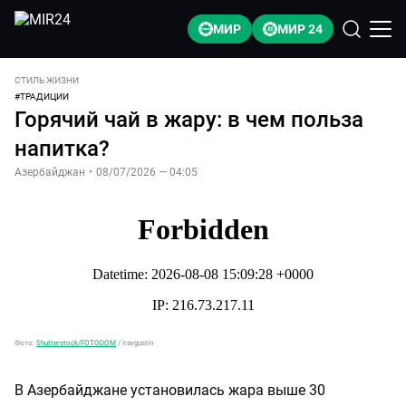
МИР
МИР 24
СТИЛЬ ЖИЗНИ
#
ТРАДИЦИИ
Горячий чай в жару: в чем польза
напитка?
Азербайджан
•
08/07/2026 — 04:05
Фото:
Shutterstock/FOTODOM
/
iravgustin
В Азербайджане установилась жара выше 30