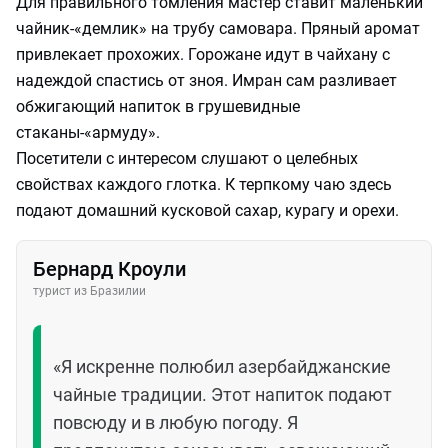
Для правильного томления мастер ставит маленький
чайник-«демлик» на трубу самовара. Пряный аромат
привлекает прохожих. Горожане идут в чайхану с
надеждой спастись от зноя. Имран сам разливает
обжигающий напиток в грушевидные
стаканы-«армуду».
Посетители с интересом слушают о целебных
свойствах каждого глотка. К терпкому чаю здесь
подают домашний кусковой сахар, курагу и орехи.
Бернард Кроули
турист из Бразилии
«Я искренне полюбил азербайджанские
чайные традиции. Этот напиток подают
повсюду и в любую погоду. Я