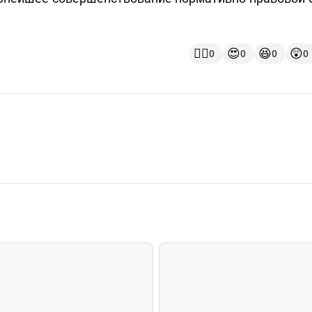
👍🏻
😍
😆
😲
0
0
0
0