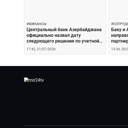
#
ФИНАНСЫ
#
СОТРУД
Центральный банк Азербайджана
Баку и
официально назвал дату
направ
следующего решения по учетной
партне
ставке
17:42, 31/07/2026
13:36, 30