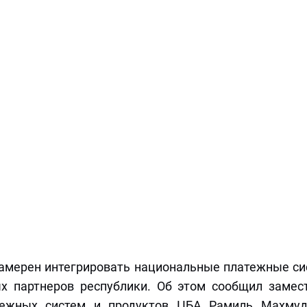
амерен интегрировать национальные платежные с
х партнеров республики. Об этом сообщил замес
атежных систем и продуктов ЦБА Рамиль Махмуд