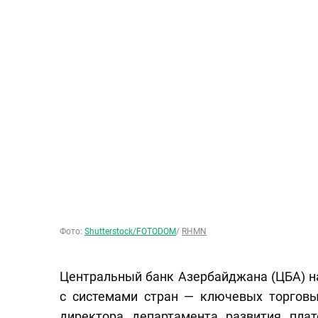
Фото:
Shutterstock/FOTODOM
/
RHMN
Центральный банк Азербайджана (ЦБА) н
с системами стран — ключевых торговы
директора департамента развития пл