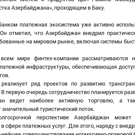
тка Азербайджана», проходящем в Баку.
банком платежная экосистема уже активно исполь
 Он отметил, что Азербайджан внедрил практичес
бованные на мировом рынке, включая системы быс
 всем мире финтех-компании рассматриваются н
 платежной инфраструктуры, обеспечивающая досту
тов.
реализует ряд проектов по развитию трансгра
 В первую очередь сотрудничество планируется раз
ан ведет наиболее активную торговлю, а та
т значительный туристический поток.
лгосрочной перспективе Азербайджан может 
 сфере платежных услуг. Для этого, наряду с внед
ьнейшее совершенствование нормативно-правовой 