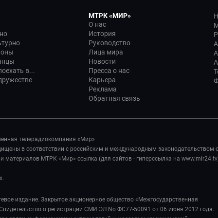
МТРК «МИР»
Н
О нас
М
но
История
Р
ьтурно
Руководство
А
ионы
Лица мира
А
анцы
Новости
А
оехать в...
Пресса о нас
Т
дружестве
Карьера
Ф
Реклама
Обратная связь
венная телерадиокомпания «Мир»
ащищены в соответствии с российским и международным законодательством 
 материалов МТРК «Мир» ссылка (для сайтов - гиперссылка на www.mir24.tv
х.
евое издание. Закрытое акционерное общество «Межгосударственная
Свидетельство о регистрации СМИ ЭЛ No ФС77-50091 от 06 июня 2012 года.