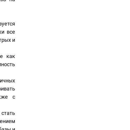
зуется
ки все
трых и
е как
пность
ничных
вивать
кже с
стать
рением
базы и