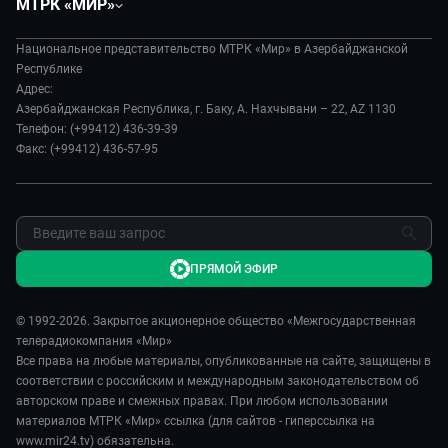
МТРК «МИР»
Экономика
Вместе выгодно
О нас
Происшествия
Евразия. Культурно
Национальное представительство МТРК «Мир» в Азербайджанской
История
Наука и технологии
Республике
Евразия. Регионы
Руководство
Адрес:
Культура
Наши иностранцы
Азербайджанская Республика, г. Баку, А. Нахчывани – 22, AZ 1130
Лица мира
Спорт
Телефон: (+99412) 436-39-39
Пять причин поехать в...
Новости
Факс: (+99412) 436-57-95
Сделано в Содружестве
Пресса о нас
Я – волонтер
Карьера
Реклама
Обратная связь
ПРЯМОЙ ЭФИР
© 1992-2026. Закрытое акционерное общество «Межгосударственная
телерадиокомпания «Мир»
Все права на любые материалы, опубликованные на сайте, защищены в
соответствии с российским и международным законодательством об
авторском праве и смежных правах. При любом использовании
материалов МТРК «Мир» ссылка (для сайтов - гиперссылка на
www.mir24.tv) обязательна.