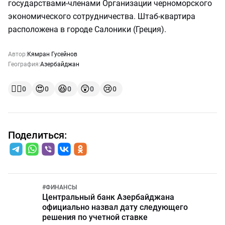
государствами-членами Организации черноморского
экономического сотрудничества. Штаб-квартира
расположена в городе Салоники (Греция).
Автор:
Кямран Гусейнов
География:
Азербайджан
👍🏻
😍
😆
😲
😢
0
0
0
0
0
Поделиться:
#
ФИНАНСЫ
Центральный банк Азербайджана
официально назвал дату следующего
решения по учетной ставке