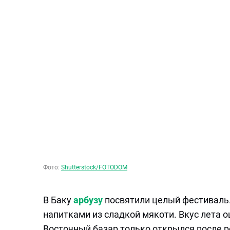
Фото:
Shutterstock/FOTODOM
В Баку
арбузу
посвятили целый фестиваль.
напитками из сладкой мякоти. Вкус лета 
Восточный базар только открылся после ре