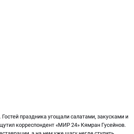
 Гостей праздника угощали салатами, закусками и
ощутил корреспондент «МИР 24» Кямран Гусейнов.
ставрации, а на нем уже шагу негде ступить.