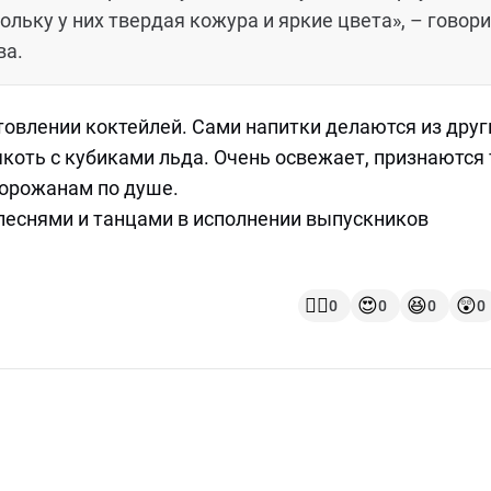
ольку у них твердая кожура и яркие цвета», – говор
ва.
овлении коктейлей. Сами напитки делаются из друг
якоть с кубиками льда. Очень освежает, признаются 
горожанам по душе.
еснями и танцами в исполнении выпускников
👍🏻
😍
😆
😲
0
0
0
0