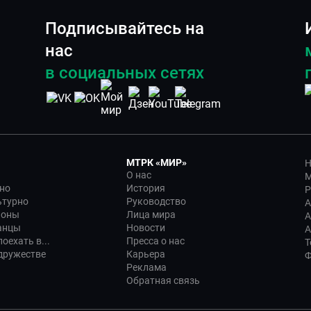
Подписывайтесь на
нас
в социальных сетях
МТРК «МИР»
Н
О нас
М
но
История
Р
ьтурно
Руководство
А
ионы
Лица мира
А
анцы
Новости
А
оехать в...
Пресса о нас
Т
дружестве
Карьера
Ф
Реклама
Обратная связь