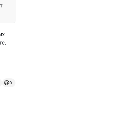
ит
их
те,
😢
0