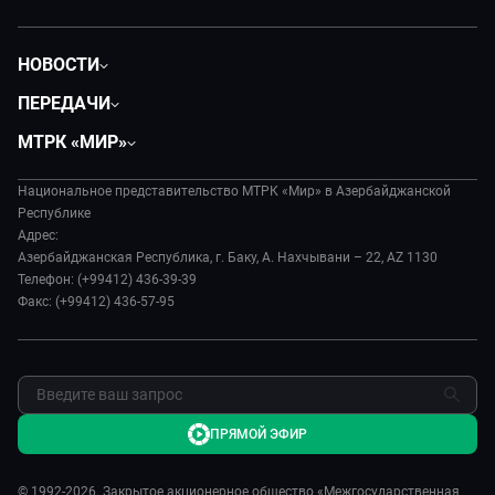
НОВОСТИ
Политика
ПЕРЕДАЧИ
Общество
Вместе
МТРК «МИР»
Экономика
Вместе выгодно
О нас
Происшествия
Евразия. Культурно
Национальное представительство МТРК «Мир» в Азербайджанской
История
Наука и технологии
Республике
Евразия. Регионы
Руководство
Адрес:
Культура
Наши иностранцы
Азербайджанская Республика, г. Баку, А. Нахчывани – 22, AZ 1130
Лица мира
Спорт
Телефон: (+99412) 436-39-39
Пять причин поехать в...
Новости
Факс: (+99412) 436-57-95
Сделано в Содружестве
Пресса о нас
Я – волонтер
Карьера
Реклама
Обратная связь
ПРЯМОЙ ЭФИР
© 1992-2026. Закрытое акционерное общество «Межгосударственная