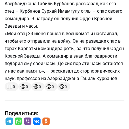
Азербайджана Габиль Курбанов рассказал, как его
отец – Курбанов Сурхай Имамгулу оглы – спас своего
командира. В награду он получил Орден Красной
Звезды и часы.
«Мой отец 23 июня пошел в военкомат и настаивал,
чтобы его отправили на войну. Он на разведке спас в
горах Карпаты командира роты, за что получил Орден
Красной Звезды. А командир в знак благодарности
подарил ему свои часы. До сих пор эти часы остаются
у нас как память», – рассказал доктор юридических
наук, профессор из Азербайджана Габиль Курбанов
👍🏻
😍
😆
😲
😢
0
0
0
0
0
Поделиться: