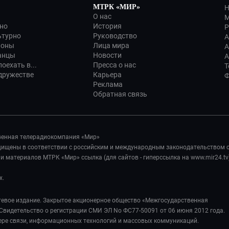
МТРК «МИР»
Н
О нас
М
но
История
Р
ьтурно
Руководство
А
ионы
Лица мира
А
анцы
Новости
А
оехать в...
Пресса о нас
Т
дружестве
Карьера
Ф
Реклама
Обратная связь
венная телерадиокомпания «Мир»
ащищены в соответствии с российским и международным законодательством 
 материалов МТРК «Мир» ссылка (для сайтов - гиперссылка на www.mir24.tv
х.
евое издание. Закрытое акционерное общество «Межгосударственная
Свидетельство о регистрации СМИ ЭЛ No ФС77-50091 от 06 июня 2012 года.
ере связи, информационных технологий и массовых коммуникаций.