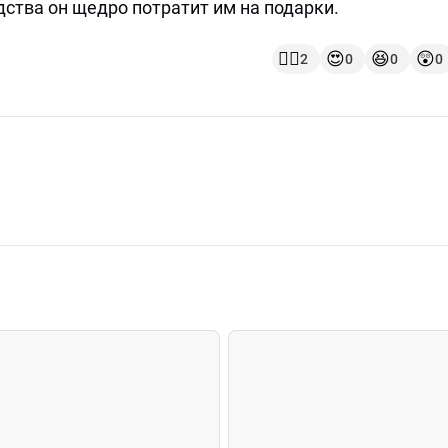
дства он щедро потратит им на подарки.
👍🏻
😍
😆
😲
2
0
0
0