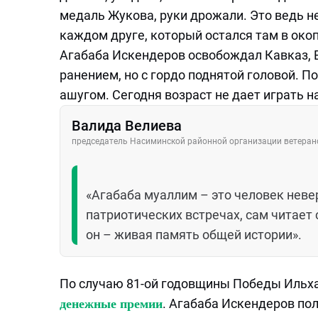
медаль Жукова, руки дрожали. Это ведь н
каждом друге, который остался там в око
Агабаба Искендеров освобождал Кавказ, 
ранением, но с гордо поднятой головой. П
ашугом. Сегодня возраст не дает играть на
Валида Велиева
председатель Насиминской районной организации ветерано
«Агабаба муаллим – это человек неве
патриотических встречах, сам читает
он – живая память общей истории».
По случаю 81-ой годовщины Победы Ильх
. Агабаба Искендеров пол
денежные премии