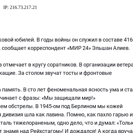
овой юбилей. В годы войны он служил в составе 416
, сообщает корреспондент «МИР 24» Эльшан Алиев.
отмечает в кругу соратников. В организации ветер
ащие. За столом звучат тосты и фронтовые
 память. В сто лет феноменальная ясность ума и ст
чинает с фразы: «Мы защищали мир!»
 чем обстрелы. В 1945-ом под Берлином мы кожей
я дивизия шла как лавина. Помню, как пахло гарью и
таль тяжелораненым, одно дело, что и думал: «Толь
т знамя над Рейхстагом»! И дождался! А когда вруч