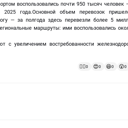
ртом воспользовались почти 950 тысяч человек 
 2025 года.Основной объем перевозок пришел
гу — за полгода здесь перевезли более 5 мил
егиональные маршруты: ими воспользовались око
ют с увеличением востребованности железнодор
👍🏻
😍
😆
😲
0
0
0
0