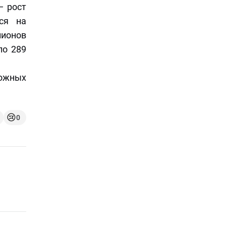
— рост
ся на
лионов
ло 289
ожных
😢
0