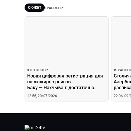
СЮЖЕТ
ТРАНСПОРТ
#
ТРАНСПОРТ
#
ТРАНСП
Новая цифровая регистрация для
Столич
пассажиров рейсов
Азерба
Баку — Нахчыван: достаточно
расписа
QR‑кода и приложения mygov
матча
12:56, 20/07/2026
22:06, 09