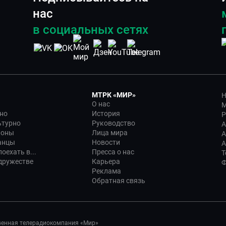
нас
в социальных сетях
МТРК «МИР»
Н
О нас
М
но
История
Р
ьтурно
Руководство
А
ионы
Лица мира
А
анцы
Новости
А
оехать в...
Пресса о нас
Т
дружестве
Карьера
Ф
Реклама
Обратная связь
венная телерадиокомпания «Мир»