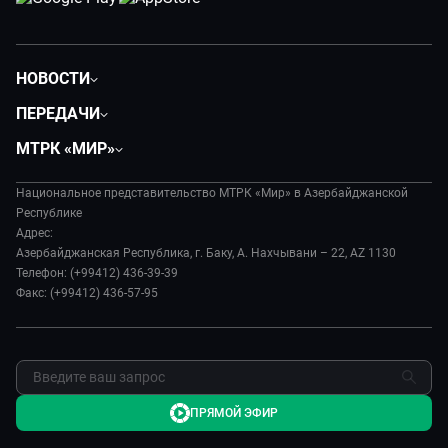
НОВОСТИ
Политика
ПЕРЕДАЧИ
Общество
Вместе
МТРК «МИР»
Экономика
Вместе выгодно
О нас
Происшествия
Евразия. Культурно
Национальное представительство МТРК «Мир» в Азербайджанской
История
Наука и технологии
Республике
Евразия. Регионы
Руководство
Адрес:
Культура
Наши иностранцы
Азербайджанская Республика, г. Баку, А. Нахчывани – 22, AZ 1130
Лица мира
Спорт
Телефон: (+99412) 436-39-39
Пять причин поехать в...
Новости
Факс: (+99412) 436-57-95
Сделано в Содружестве
Пресса о нас
Я – волонтер
Карьера
Реклама
Обратная связь
ПРЯМОЙ ЭФИР