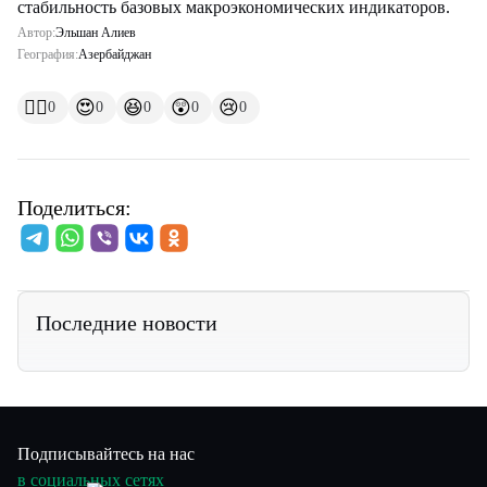
стабильность базовых макроэкономических индикаторов.
Автор:
Эльшан Алиев
География:
Азербайджан
👍🏻
😍
😆
😲
😢
0
0
0
0
0
Поделиться:
Последние новости
Подписывайтесь на нас
в социальных сетях