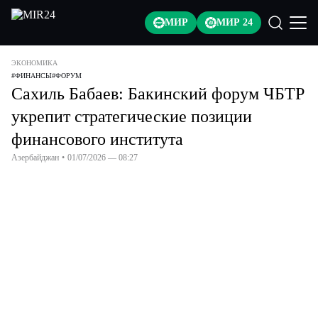
МИР
МИР 24
ЭКОНОМИКА
#
ФИНАНСЫ
#
ФОРУМ
Сахиль Бабаев: Бакинский форум ЧБТР
укрепит стратегические позиции
финансового института
Азербайджан
•
01/07/2026 — 08:27