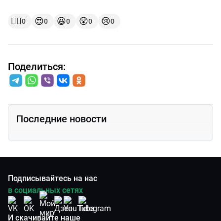
👍🏻
😍
😆
😲
😢
0
0
0
0
0
Поделиться:
Последние новости
Подписывайтесь на нас
в социальных сетях
И скачивайте наше