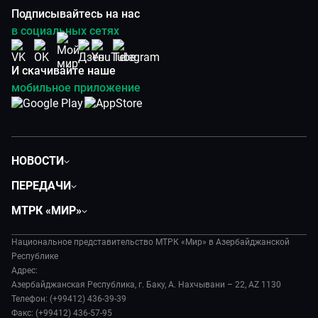
Подписывайтесь на нас
в социальных сетях
И скачивайте наше
мобильное приложение
НОВОСТИ
Политика
ПЕРЕДАЧИ
Общество
Вместе
МТРК «МИР»
Экономика
Вместе выгодно
О нас
Происшествия
Евразия. Культурно
Национальное представительство МТРК «Мир» в Азербайджанской
История
Наука и технологии
Республике
Евразия. Регионы
Руководство
Адрес:
Культура
Наши иностранцы
Азербайджанская Республика, г. Баку, А. Нахчывани – 22, AZ 1130
Лица мира
Спорт
Телефон: (+99412) 436-39-39
Пять причин поехать в...
Новости
Факс: (+99412) 436-57-95