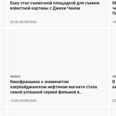
Баку стал съемочной площадкой для съемок
М
известной картины с Джеки Чаном
ч
П
23:38, 06/08/2026
14
#
КИНО
#
Кинофраншиза о знаменитом
В
азербайджанском нефтяном магнате стала
к
самой успешной серией фильмов в
национальном кинопрокате
13:08, 05/08/2026
22