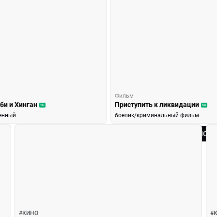
Фильм
би и Хинган
Приступить к ликвидации
16+
16+
енный
боевик/криминальный фильм
ВСЕ НОВ
#
КИНО
#