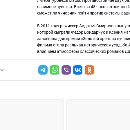
литературоведа Маши. Противостояние двух ра
взаимное чувство. Всего за 48 часов столичный
сможет ли чиновник пойти против системы рад
В 2011 году режиссер Авдотья Смирнова выпус
которой сыграли Федор Бондарчук и Ксения Рап
завоевала две премии «Золотой орел» за лучш
фильма стала реальная историческая усадьба 
влиянием атмосферы классических романов Дж
я: