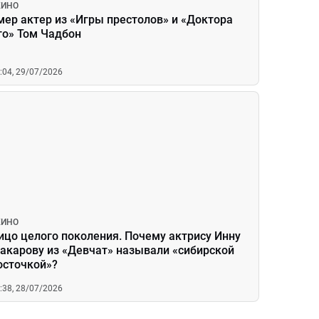
КИНО
мер актер из «Игры престолов» и «Доктора
то» Том Чадбон
:04, 29/07/2026
КИНО
ицо целого поколения. Почему актрису Инну
акарову из «Девчат» называли «сибирской
осточкой»?
:38, 28/07/2026