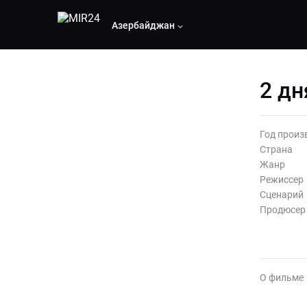
Азербайджан
2 дн
Год произ
Страна
Жанр
Режиссер
Сценарий
Продюсер
О фильме