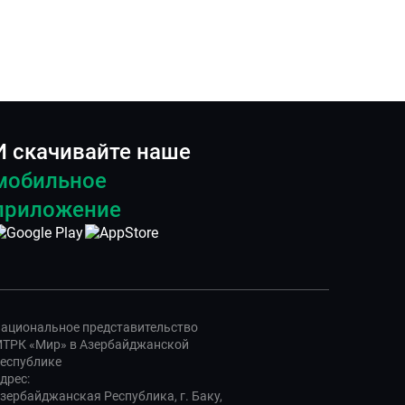
И скачивайте наше
мобильное
приложение
ациональное представительство
ТРК «Мир» в Азербайджанской
еспублике
дрес:
зербайджанская Республика, г. Баку,