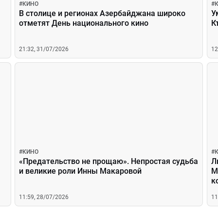
#
КИНО
#
В столице и регионах Азербайджана широко
У
отметят День национального кино
К
21:32, 31/07/2026
12
#
КИНО
#
«Предательство не прощаю». Непростая судьба
Л
и великие роли Инны Макаровой
М
к
11:59, 28/07/2026
11