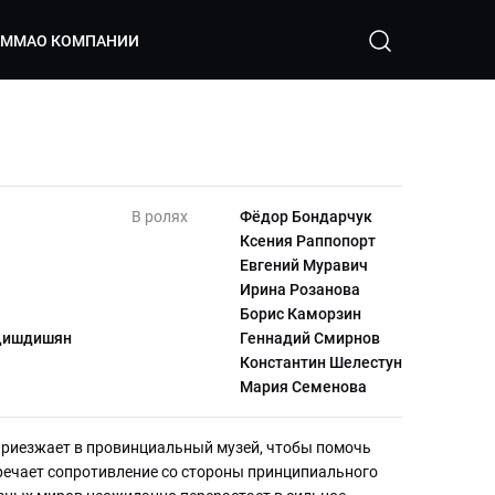
АММА
О КОМПАНИИ
В ролях
Фёдор Бондарчук
Ксения Раппопорт
Евгений Муравич
Ирина Розанова
Борис Каморзин
 Дишдишян
Геннадий Смирнов
Константин Шелестун
Мария Семенова
риезжает в провинциальный музей, чтобы помочь
стречает сопротивление со стороны принципиального