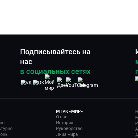
Подписывайтесь на
нас
в социальных сетях
МТРК «МИР»
Н
О нас
М
но
История
Р
ьтурно
Руководство
А
ионы
Лица мира
А