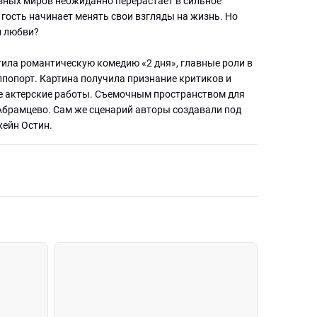
зных миров неожиданно перерастает в сильное
 гость начинает менять свои взгляды на жизнь. Но
и любви?
тила романтическую комедию «2 дня», главные роли в
попорт. Картина получила признание критиков и
ие актерские работы. Съемочным пространством для
Абрамцево. Сам же сценарий авторы создавали под
ейн Остин.