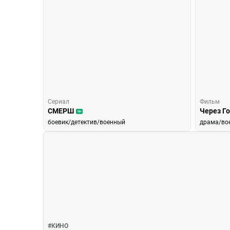
Сериал
Фильм
СМЕРШ
Через Го
16+
боевик/детектив/военный
драма/во
Новости кино
#
КИНО