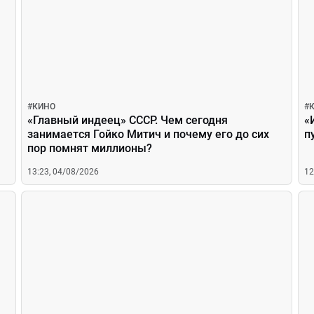
#
КИНО
#
«Главный индеец» СССР. Чем сегодня
«
занимается Гойко Митич и почему его до сих
п
пор помнят миллионы?
13:23, 04/08/2026
12