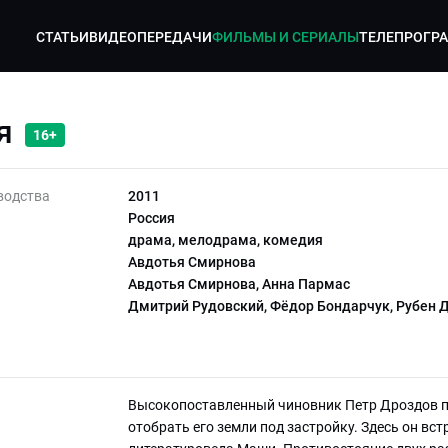
СТАТЬИ
ВИДЕО
ПЕРЕДАЧИ
ФИЛЬМЫ И СЕРИАЛЫ
ТЕЛЕПРОГР
я
16+
водства
2011
Россия
драма, мелодрама, комедия
Авдотья Смирнова
Авдотья Смирнова, Анна Пармас
Дмитрий Рудовский, Фёдор Бондарчук, Рубен
Высокопоставленный чиновник Петр Дроздов п
отобрать его земли под застройку. Здесь он в